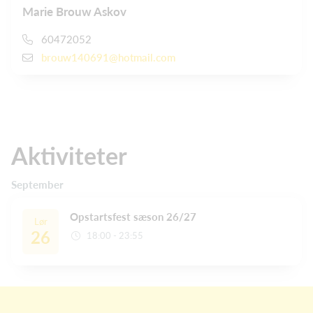
Marie Brouw Askov
60472052
brouw140691@hotmail.com
Aktiviteter
September
Opstartsfest sæson 26/27
Lør
26
18:00 - 23:55